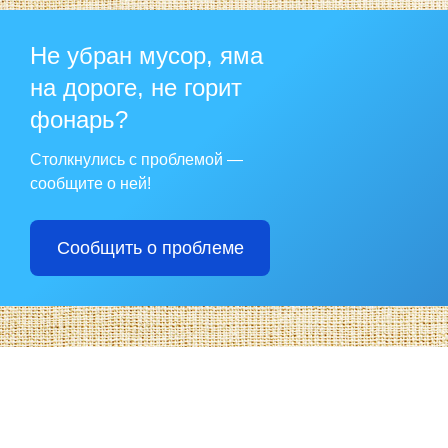
Не убран мусор, яма
на дороге, не горит
фонарь?
Столкнулись с проблемой —
сообщите о ней!
Сообщить о проблеме