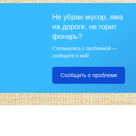
Не убран мусор, яма
на дороге, не горит
фонарь?
Столкнулись с проблемой —
сообщите о ней!
Сообщить о проблеме