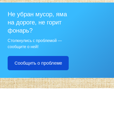
Не убран мусор, яма
на дороге, не горит
фонарь?
Столкнулись с проблемой —
сообщите о ней!
Сообщить о проблеме