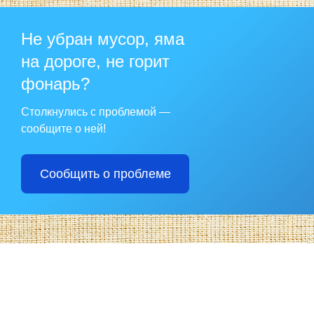
Не убран мусор, яма
на дороге, не горит
фонарь?
Столкнулись с проблемой —
сообщите о ней!
Сообщить о проблеме