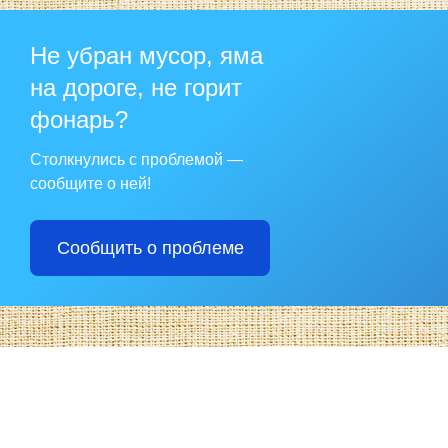
Не убран мусор, яма
на дороге, не горит
фонарь?
Столкнулись с проблемой —
сообщите о ней!
Сообщить о проблеме