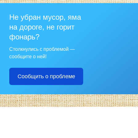
Не убран мусор, яма
на дороге, не горит
фонарь?
Столкнулись с проблемой —
сообщите о ней!
Сообщить о проблеме